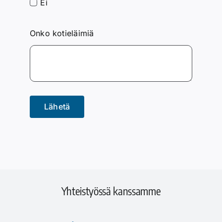
Ei
Onko kotieläimiä
Lähetä
Yhteistyössä kanssamme