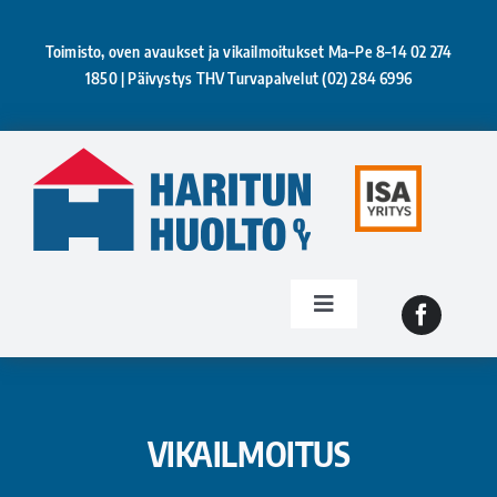
Skip
to
Toimisto, oven avaukset ja vikailmoitukset Ma–Pe 8–14
02 274
content
1850
| Päivystys THV Turvapalvelut
(02) 284 6996
Toggle
Navigation
Tietoa meistä
Isännöinti
VIKAILMOITUS