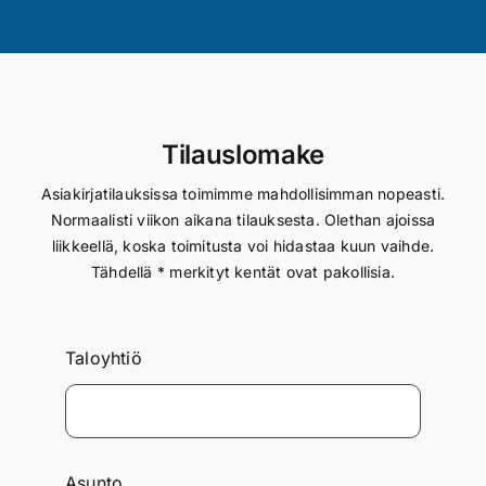
Asukasinfo
Ajankohtaista
Tilauslomake
Ota yhteyttä
Asiakirjatilauksissa toimimme mahdollisimman nopeasti.
Normaalisti viikon aikana tilauksesta. Olethan ajoissa
liikkeellä, koska toimitusta voi hidastaa kuun vaihde.
Tähdellä * merkityt kentät ovat pakollisia.
Taloyhtiö
Asunto