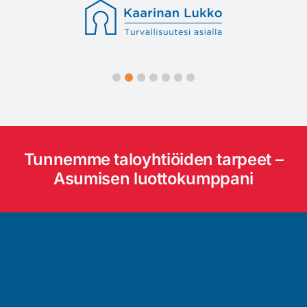
Tunnemme taloyhtiöiden tarpeet –
Asumisen luottokumppani